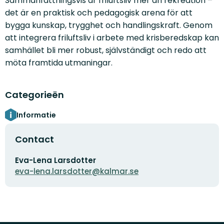
Sammanfattningsvis är friluftsliv mer än rekreation –
det är en praktisk och pedagogisk arena för att
bygga kunskap, trygghet och handlingskraft. Genom
att integrera friluftsliv i arbete med krisberedskap kan
samhället bli mer robust, självständigt och redo att
möta framtida utmaningar.
Categorieën
Informatie
Contact
E-
Eva-Lena Larsdotter
mailadres
eva-lena.larsdotter@kalmar.se