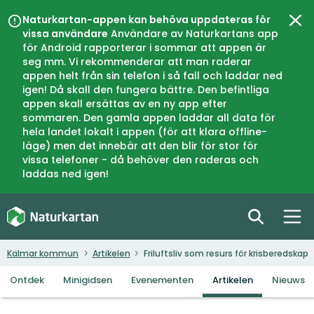
Naturkartan-appen kan behöva uppdateras för
Slui
vissa användare
Användare av Naturkartans app
för Android rapporterar i sommar att appen är
seg mm. Vi rekommenderar att man raderar
appen helt från sin telefon i så fall och laddar ned
igen! Då skall den fungera bättre. Den befintliga
appen skall ersättas av en ny app efter
sommaren. Den gamla appen laddar all data för
hela landet lokalt i appen (för att klara offline-
läge) men det innebär att den blir för stor för
vissa telefoner - då behöver den raderas och
laddas ned igen!
Kalmar kommun
Artikelen
Friluftsliv som resurs för krisberedskap
Ontdek
Minigidsen
Evenementen
Artikelen
Nieuws