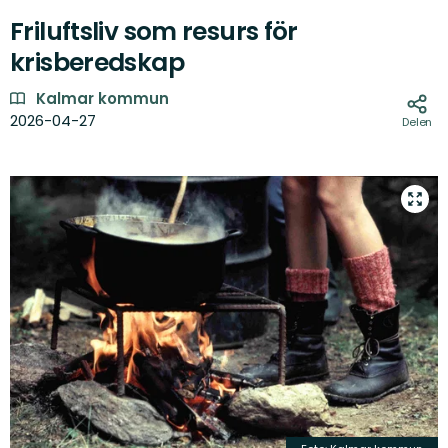
Friluftsliv som resurs för
krisberedskap
Kalmar kommun
2026-04-27
Delen
Fotos
Bekijk
in
volled
sche