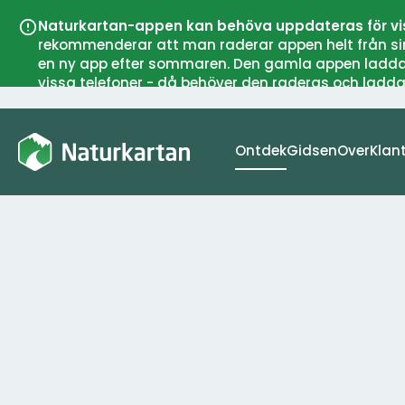
Naturkartan-appen kan behöva uppdateras för v
rekommenderar att man raderar appen helt från sin t
en ny app efter sommaren. Den gamla appen laddar all
vissa telefoner - då behöver den raderas och ladda
Ontdek
Naturkartan
Ontdek
Gidsen
Over
Klan