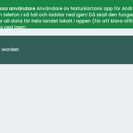
issa användare
Användare av Naturkartans app för Andr
elefon i så fall och laddar ned igen! Då skall den funger
 data för hela landet lokalt i appen (för att klara offli
s ned igen!
t worden