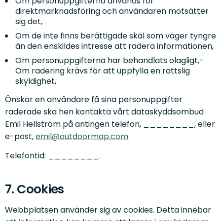
Om personuppgifterna används för
direktmarknadsföring och användaren motsätter
sig det,
Om de inte finns berättigade skäl som väger tyngre
än den enskildes intresse att radera informationen,
Om personuppgifterna har behandlats olagligt,-
Om radering krävs för att uppfylla en rättslig
skyldighet,
Önskar en användare få sina personuppgifter
raderade ska hen kontakta vårt dataskyddsombud
Emil Hellström på antingen telefon,
________
, eller
e-post,
emil@outdoormap.com
.
Telefontid:
________
.
7. Cookies
Webbplatsen använder sig av cookies. Detta innebär