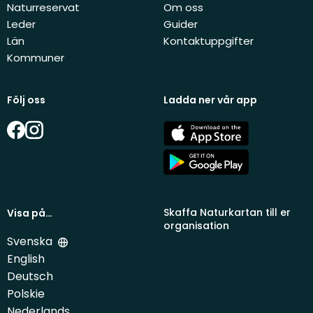
Naturreservat
Om oss
Leder
Guider
Län
Kontaktuppgifter
Kommuner
Följ oss
Ladda ner vår app
Facebook
Instagram
App
Store
Google
Play
Skaffa Naturkartan till er
Visa på…
organisation
Svenska
English
Deutsch
Polskie
Nederlands